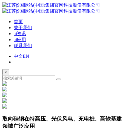
首页
关于我们
ai资讯
ai应用
联系我们
中文
EN
×
取向硅钢
在特高压、光伏风电、充电桩、高铁基建
领域广泛应用