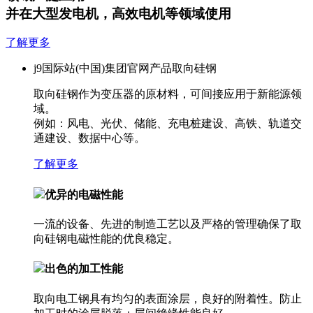
并在大型发电机，高效电机等领域使用
了解更多
j9国际站(中国)集团官网产品
取向硅钢
取向硅钢作为变压器的原材料，可间接应用于新能源领
域。
例如：风电、光伏、储能、充电桩建设、高铁、轨道交
通建设、数据中心等。
了解更多
优异的电磁性能
一流的设备、先进的制造工艺以及严格的管理确保了取
向硅钢电磁性能的优良稳定。
出色的加工性能
取向电工钢具有均匀的表面涂层，良好的附着性。防止