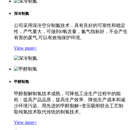
深冷制氮
公司采用深冷空分制氮技术，具有良好的可靠性和稳定
性，产气量大，可做到0氧含量，氮气指标好，不会产生
有害的废气,可以有效地保护环境。
View more+
甲醇制氢
甲醇裂解制氢技术成熟，可降低工业生产过程中的能
耗：提高产品品质，提高生产效率、降低生产成本和减
少环境污染。用先进的甲醇裂解+变压吸附联合工艺制
取纯氢技术取代传统的制氢技术。
View more+